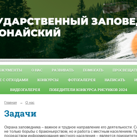
ОКУМЕНТЫ
О НАС
РАЗВИВАТЬ
ПОМОГАТЬ
ПРОСВЕЩАТ
Е С ОТХОДАМИ
КОНКУРСЫ
ФОТОГАЛЕРЕЯ
НАПИСАТЬ
И
ВИДЕОГАЛЕРЕЯ
ПОБЕДИТЕЛИ КОНКУРСА РИСУНКОВ 2024
Главная
→
О нас
Задачи
Охрана заповедника – важное и трудное направление его деятельности. 
не только борьбы с браконьерством, но и работа с местным населением.
посредством информирования местного населения – является приоритет