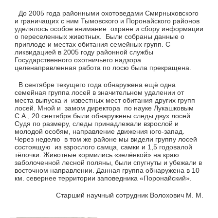
До 2005 года районными охотоведами Смирныховского
и граничащих с ним Тымовского и Поронайского районов
уделялось особое внимание охране и сбору информации
о переселенных животных. Были собраны данные о
приплоде и местах обитания семейных групп. С
ликвидацией в 2005 году районной службы
Государственного охотничьего надзора
целенаправленная работа по лосю была прекращена.
В сентябре текущего года обнаружена ещё одна
семейная группа лосей в значительном удалении от
места выпуска и известных мест обитания других групп
лосей. Мной и замом директора по науке Лукашковым
С.А., 20 сентября были обнаружены следы двух лосей.
Судя по размеру, следы принадлежали взрослой и
молодой особям, направление движения юго-запад.
Через неделю в том же районе мы видели группу лосей
состоящую из взрослого самца, самки и 1,5 годовалой
тёлочки. Животные кормились «зелёнкой» на краю
заболоченной лесной поляны, были спугнуты и убежали в
восточном направлении. Данная группа обнаружена в 10
км. севернее территории заповедника «Поронайский».
Старший научный сотрудник Волохович М. М.