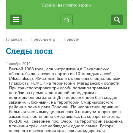
Перейти на полную версию
Главная
Пресс-центр
Новости
→
→
Следы лося
1 ноября 2019 г.
Весной 1988 года, для интродукции,в Сахалинскую
область была завезена партия из 10 молодых лосей
(Alces alces). Животные были отловлены специалистами
Главохоты РСФСР на территории Магаданской области.
При транспортировке три особи получили травмы и
погибли во время карантинной передержки в
подготовленном загоне. Для переселенцев был создан
заказник «Лосиный», на территории Смирныховского
района в пойме реки Поронай. По непонятной причине
большая часть выпущенных лосей покинули территорию
заказника, постепенно сместившись на северо-восток на
80-100 км., севернее пос. Онор. На территории заказника
в течении трёх лет наблюдали одного самца. Вскоре
после его исчезновения заказник ликвидировали.